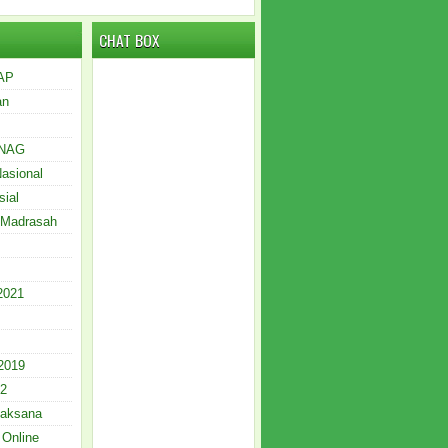
CHAT BOX
AP
an
NAG
Nasional
sial
 Madrasah
021
2019
12
Laksana
 Online