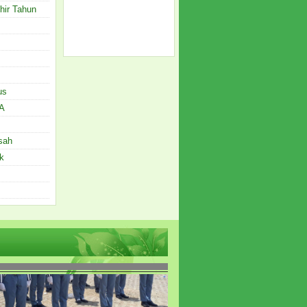
hir Tahun
us
A
sah
k