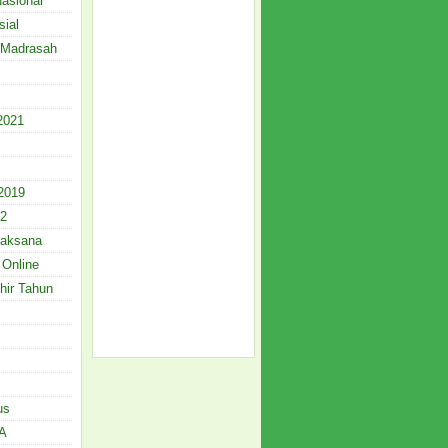
Nasional
sial
 Madrasah
021
2019
12
Laksana
 Online
hir Tahun
us
A