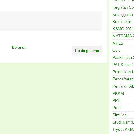
Hari Santri 
Kegiatan So
Keunggulan
Komisariat
KSMO 2021
MATSAMA 2
MPLS
Beranda
Osis
Posting Lama
Paskibraka 
PAT Kelas 
Pelantikan 
Pendaftaran
Penialain Ak
PKKM
PPL
Profil
Simulasi
Studi Kamp
Tryout KKM