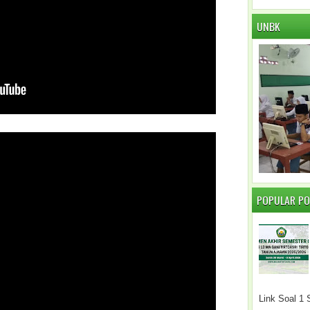
UNBK
POPULAR P
Link Soal 1 