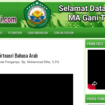
SI
PESANTREN
GURU MADRASAH
CONTAK PERSON
PKKM 2021
irtoasri Bahasa Arab
a Arab Pengampu Bp. Muhammad Rifai, S.Pd
PROFIL PON