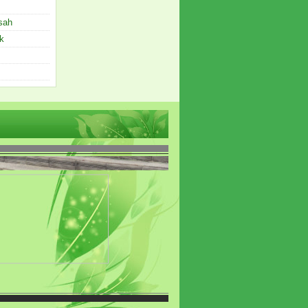
sah
k